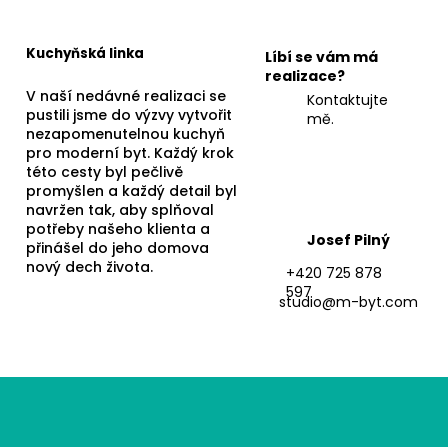
Kuchyňská linka
Líbí se vám má
realizace?
V naší nedávné realizaci se
Kontaktujte
pustili jsme do výzvy vytvořit
mě.
nezapomenutelnou kuchyň
pro moderní byt. Každý krok
této cesty byl pečlivě
promyšlen a každý detail byl
navržen tak, aby splňoval
potřeby našeho klienta a
Josef Pilný
přinášel do jeho domova
nový dech života.
+420 725 878
597
studio@m-byt.com