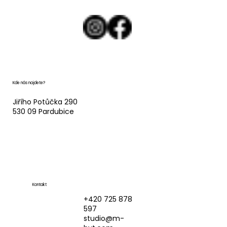
Kde nás najdete?
Jiřího Potůčka 290
530 09 Pardubice
Kontakt
+420 725 878
597
studio@m-