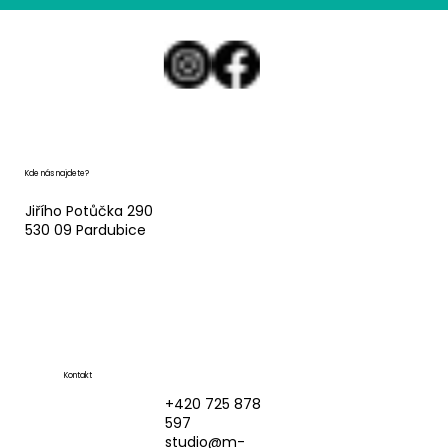
Kde nás najdete?
Jiřího Potůčka 290
530 09 Pardubice
Kontakt
+420 725 878
597
studio@m-