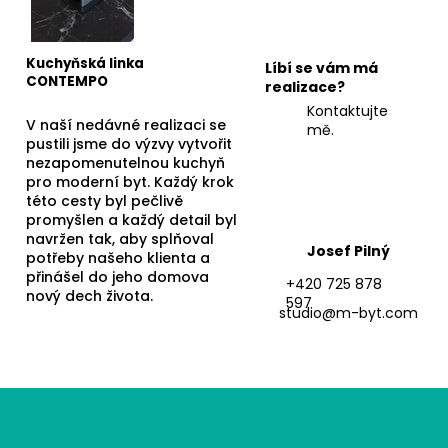
Kuchyňská linka
Líbí se vám má
CONTEMPO
realizace?
Kontaktujte
V naší nedávné realizaci se
mě.
pustili jsme do výzvy vytvořit
nezapomenutelnou kuchyň
pro moderní byt. Každý krok
této cesty byl pečlivě
promyšlen a každý detail byl
navržen tak, aby splňoval
Josef Pilný
potřeby našeho klienta a
přinášel do jeho domova
+420 725 878
nový dech života.
597
studio@m-byt.com