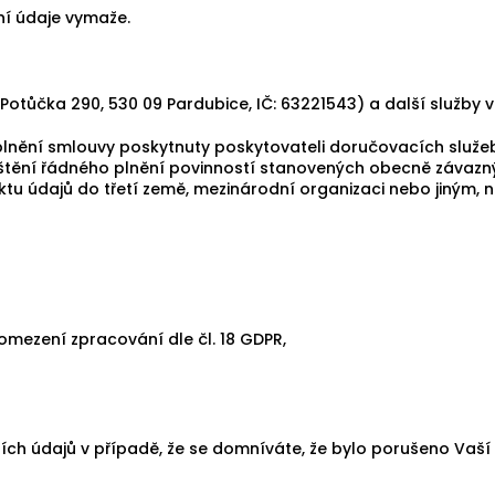
í údaje vymaže.
 Potůčka 290, 530 09 Pardubice, IČ:
63221543
) a další služby v
plnění smlouvy poskytnuty poskytovateli doručovacích služe
zajištění řádného plnění povinností stanovených obecně závaz
tu údajů do třetí země, mezinárodní organizaci nebo jiným,
omezení zpracování dle čl. 18 GDPR,
ch údajů v případě, že se domníváte, že bylo porušeno Vaš