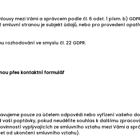
vy mezi Vámi a správcem podle čl. 6 odst. 1 písm. b) GDPR.
ž smluvní stranou je subjekt údajů, nebo pro provedení opatře
u rozhodování ve smyslu čl. 22 GDPR.
nou přes kontaktní formulář
ravujeme pouze za účelem odpovědi nebo vyřízení vašeho do
d vaší poptávky, pokud neudělíte souhlas k dalšímu zpracová
vinností vyplývajících ze smluvního vztahu mezi Vámi a sp
let od ukončení smluvního vztahu).