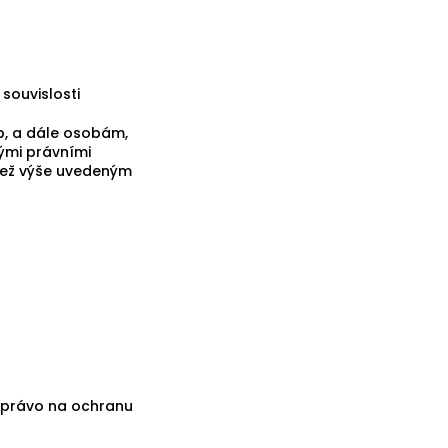
 souvislosti
b, a dále osobám,
nými právními
 než výše uvedeným
í právo na ochranu