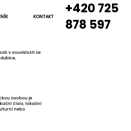
+420 725
NÍK
KONTAKT
878 597
ob v souvislosti se
rdubice,
ickou osobou je
kační číslo, lokační
kulturní nebo