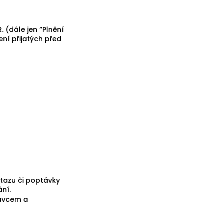
 (dále jen “Plnění
ní přijatých před
tazu či poptávky
ní.
rávcem a