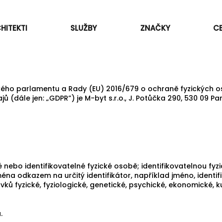
HITEKTI
SLUŽBY
ZNAČKY
CE
ého parlamentu a Rady (EU) 2016/679 o ochraně fyzických os
dále jen: „GDPR”) je M-byt s.r.o., J. Potůčka 290, 530 09 Pa
 nebo identifikovatelné fyzické osobě; identifikovatelnou fyz
ména odkazem na určitý identifikátor, například jméno, identifi
rvků fyzické, fyziologické, genetické, psychické, ekonomické, 
.