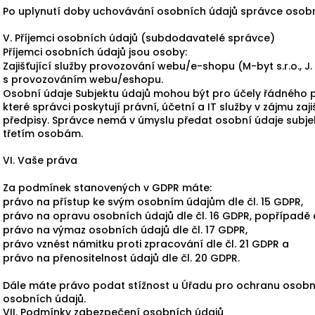
Po uplynutí doby uchovávání osobních údajů správce osobn
V. Příjemci osobních údajů (subdodavatelé správce)
Příjemci osobních údajů jsou osoby:
Zajišťující služby provozování webu/e-shopu (M-byt s.r.o., J.
s provozováním webu/eshopu.
Osobní údaje Subjektu údajů mohou být pro účely řádného 
které správci poskytují právní, účetní a IT služby v zájmu 
předpisy. Správce nemá v úmyslu předat osobní údaje subjek
třetím osobám.
VI. Vaše práva
Za podmínek stanovených v GDPR máte:
právo na přístup ke svým osobním údajům dle čl. 15 GDPR,
právo na opravu osobních údajů dle čl. 16 GDPR, popřípadě 
právo na výmaz osobních údajů dle čl. 17 GDPR,
právo vznést námitku proti zpracování dle čl. 21 GDPR a
právo na přenositelnost údajů dle čl. 20 GDPR.
Dále máte právo podat stížnost u Úřadu pro ochranu osobní
osobních údajů.
VII. Podmínky zabezpečení osobních údajů