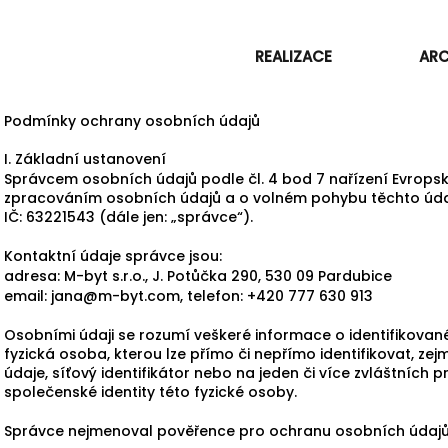
REALIZACE
ARC
Podmínky ochrany osobních údajů
I. Základní ustanovení
Správcem osobních údajů podle čl. 4 bod 7 nařízení Evropsk
zpracováním osobních údajů a o volném pohybu těchto údajů (
IČ:
63221543
(dále jen: „správce“).
Kontaktní údaje správce jsou:
adresa: M-byt s.r.o., J. Potůčka 290, 530 09 Pardubice
email:
jana@m-byt.com
, telefon: +420 777 630 913
Osobními údaji se rozumí veškeré informace o identifikované
fyzická osoba, kterou lze přímo či nepřímo identifikovat, zej
údaje, síťový identifikátor nebo na jeden či více zvláštních p
společenské identity této fyzické osoby.
Správce nejmenoval pověřence pro ochranu osobních údajů